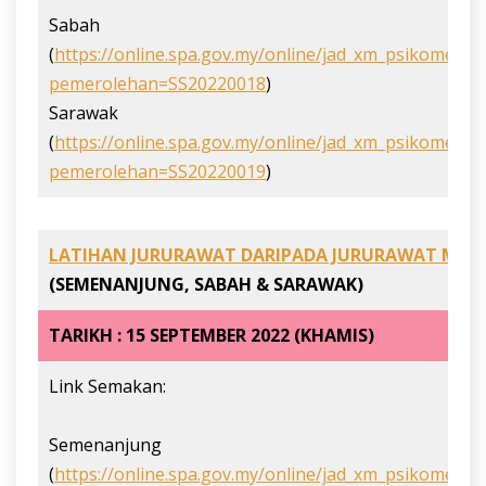
Sabah
(
https://online.spa.gov.my/online/jad_xm_psikometri
pemerolehan=SS20220018
)
Sarawak
(
https://online.spa.gov.my/online/jad_xm_psikometri
pemerolehan=SS20220019
)
LATIHAN JURURAWAT DARIPADA JURURAWAT MASY
(SEMENANJUNG, SABAH & SARAWAK)
TARIKH : 15 SEPTEMBER 2022 (KHAMIS)
Link Semakan:
Semenanjung
(
https://online.spa.gov.my/online/jad_xm_psikometri