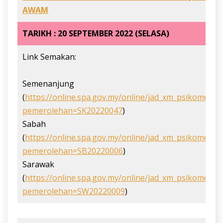
AWAM
TARIKH : 20 SEPTEMBER 2022 (SELASA)
Link Semakan:
Semenanjung
(
https://online.spa.gov.my/online/jad_xm_psikometri
pemerolehan=SK20220047
)
Sabah
(
https://online.spa.gov.my/online/jad_xm_psikometri
pemerolehan=SB20220006
)
Sarawak
(
https://online.spa.gov.my/online/jad_xm_psikometri
pemerolehan=SW20220009
)