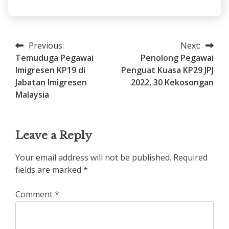
Previous:
Next:
Post
Temuduga Pegawai
Penolong Pegawai
navigation
Imigresen KP19 di
Penguat Kuasa KP29 JPJ
Jabatan Imigresen
2022, 30 Kekosongan
Malaysia
Leave a Reply
Your email address will not be published.
Required
fields are marked
*
Comment
*