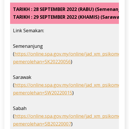
TARIKH : 28 SEPTEMBER 2022 (RABU) (Semenanjung
TARIKH : 29 SEPTEMBER 2022 (KHAMIS) (Sarawak d
Link Semakan:
Semenanjung
(
https://online.spa.gov.my/online/jad_xm_psikometri
pemerolehan=SK20220056
)
Sarawak
(
https://online.spa.gov.my/online/jad_xm_psikometri
pemerolehan=SW20220015
)
Sabah
(
https://online.spa.gov.my/online/jad_xm_psikometri
pemerolehan=SB20220007
)