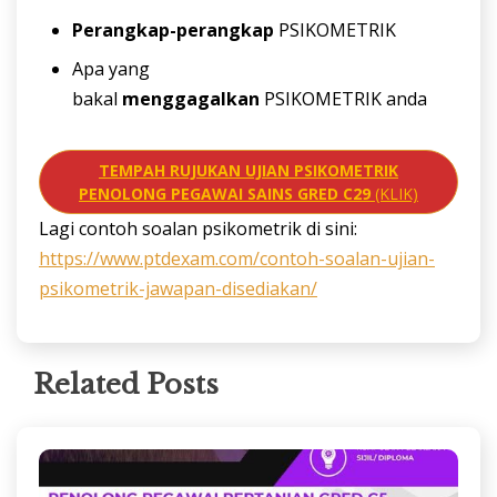
Perangkap-perangkap
PSIKOMETRIK
Apa yang
bakal
menggagalkan
PSIKOMETRIK anda
TEMPAH RUJUKAN UJIAN PSIKOMETRIK
PENOLONG PEGAWAI SAINS GRED C29
(KLIK)
Lagi contoh soalan psikometrik di sini:
https://www.ptdexam.com/contoh-soalan-ujian-
psikometrik-jawapan-disediakan/
Related Posts