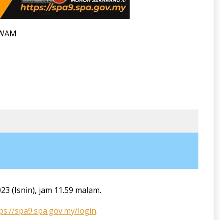
AWAM
3 (Isnin), jam 11.59 malam.
ps://spa9.spa.gov.my/login
.