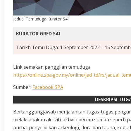
Jadual Temuduga Kurator S41
KURATOR GRED S41
Tarikh Temu Duga: 1 September 2022 – 15 Septemb
Link semakan panggilan temuduga:
https://online.spa.gov.my/online/jad_td/rs/jadual
Sumber:
Facebook SPA
DESKRIPSI TUG
Bertanggungjawab menjalankan tugas-tugas penguru
melaksanakan aktiviti-aktiviti permuziuman seperti
purba, penyelidikan arkeologi, flora dan fauna, keb