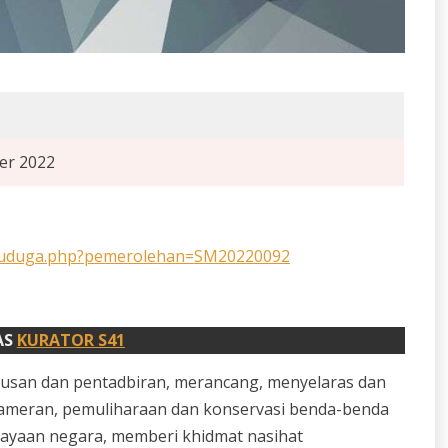
er 2022
_temuduga.php?pemerolehan=SM20220092
AS
KURATOR S41
san dan pentadbiran, merancang, menyelaras dan
 pameran, pemuliharaan dan konservasi benda-benda
udayaan negara, memberi khidmat nasihat