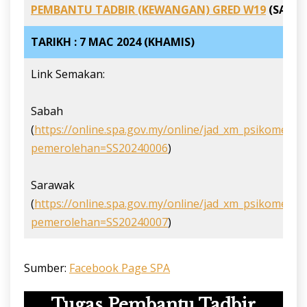
PEMBANTU TADBIR (KEWANGAN) GRED W19
(SABAH
TARIKH : 7 MAC 2024 (KHAMIS)
Link Semakan:
Sabah
(
https://online.spa.gov.my/online/jad_xm_psikometri
pemerolehan=SS20240006
)
Sarawak
(
https://online.spa.gov.my/online/jad_xm_psikometri
pemerolehan=SS20240007
)
Sumber:
Facebook Page SP
A
Tugas Pembantu Tadbir