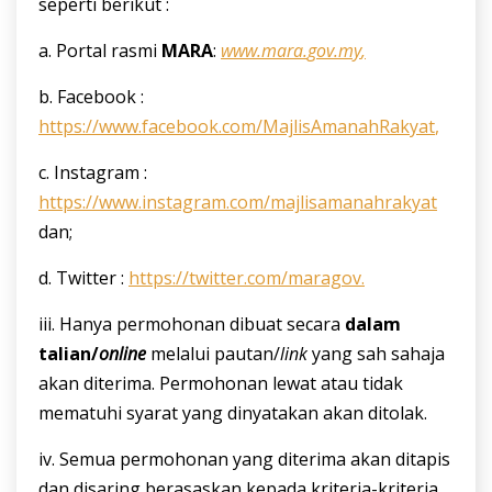
seperti berikut :
a. Portal rasmi
MARA
:
www
.
mara
.
gov
.
my
,
b. Facebook :
https
://
www
.
facebook
.
com
/
MajlisAmanahRakyat
,
c. Instagram :
https
://
www
.
instagram
.
com
/
majlisamanahrakyat
dan;
d. Twitter :
https
://
twitter
.
com
/
maragov
.
iii. Hanya permohonan dibuat secara
dalam
talian/
online
melalui pautan/
link
yang sah sahaja
akan diterima. Permohonan lewat atau tidak
mematuhi syarat yang dinyatakan akan ditolak.
iv. Semua permohonan yang diterima akan ditapis
dan disaring berasaskan kepada kriteria-kriteria